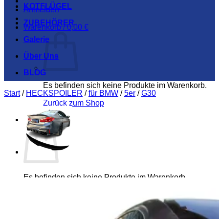
KOTFLÜGEL
Anmelden
ZUBEHÖRER
Warenkorb /
0,00
€
Galerie
Über Uns
BLOG
Es befinden sich keine Produkte im Warenkorb.
Start
/
HECKSPOILER
/
für BMW
/
5er
/
G30
Zurück zum Shop
Warenkorb
Es befinden sich keine Produkte im Warenkorb.
Zurück zum Shop