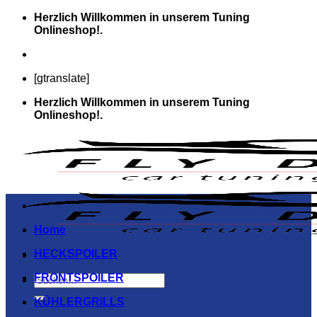
Zum
Herzlich Willkommen in unserem Tuning
Inhalt
Onlineshop!.
springen
[gtranslate]
Herzlich Willkommen in unserem Tuning
Onlineshop!.
Home
HECKSPOILER
FRONTSPOILER
Suchen
nach:
KÜHLERGRILLS