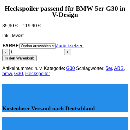
Heckspoiler passend für BMW 5er G30 in
V-Design
89,90
€
–
119,90
€
inkl. MwSt
FARBE
Zurücksetzen
Heckspoiler
passend
In den Warenkorb
für
BMW
Artikelnummer:
n. v.
Kategorie:
G30
Schlagwörter:
5er
,
ABS
,
5er
bmw
,
G30
,
Heckspoiler
G30
in
V-
Design
Menge
Kostenloser Versand nach Deutschland