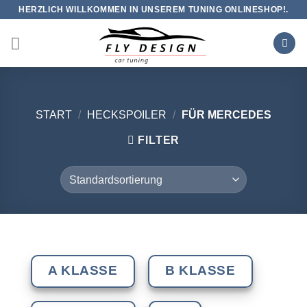
Zum
HERZLICH WILLKOMMEN IN UNSEREM TUNING ONLINESHOP!.
Inhalt
springen
START
/
HECKSPOILER
/
FÜR MERCEDES
FILTER
A KLASSE
B KLASSE