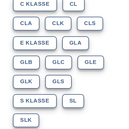
C KLASSE
CL
CLA
CLK
CLS
E KLASSE
GLA
GLB
GLC
GLE
GLK
GLS
S KLASSE
SL
SLK