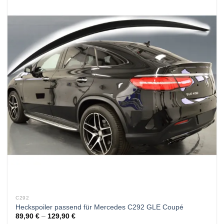
C292
Heckspoiler passend für Mercedes C292 GLE Coupé
89,90
€
–
129,90
€