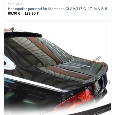
C117/W117
Heckspoiler passend für Mercedes CLA W117 C117, in A-Still
89,90
€
–
129,90
€