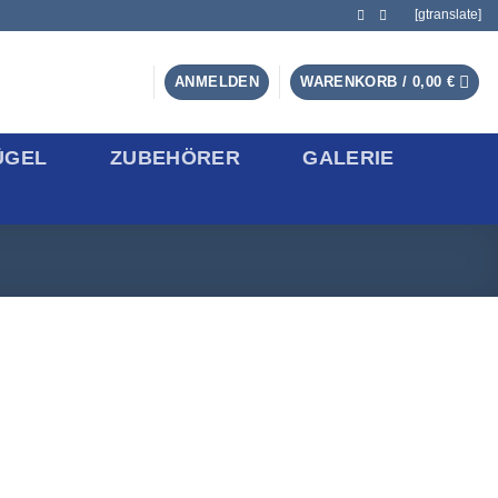
[gtranslate]
ANMELDEN
WARENKORB /
0,00
€
ÜGEL
ZUBEHÖRER
GALERIE