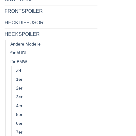
FRONTSPOILER
HECKDIFFUSOR
HECKSPOILER
Andere Modelle
für AUDI
für BMW
Z4
1er
2er
3er
4er
5er
6er
7er