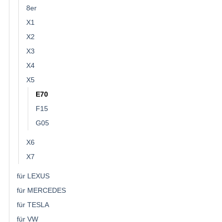
8er
X1
X2
X3
X4
X5
E70
F15
G05
X6
X7
für LEXUS
für MERCEDES
für TESLA
für VW