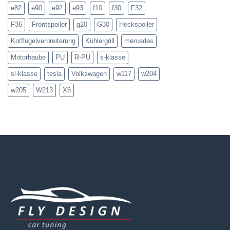
e82
e90
e92
e93
f10
f30
F32
F36
Frontspoiler
g20
G30
Heckspoiler
Kotflügelverbreiterung
Kühlergrill
mercedes
Motorhaube
PU
R-PU
s-klasse
sl-klasse
tesla
Volkswagen
w117
w204
w205
W213
X6