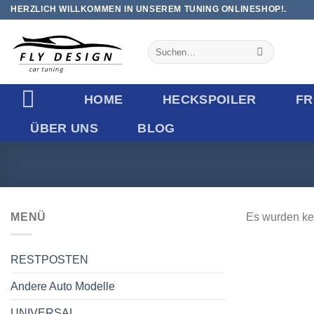
Zum
HERZLICH WILLKOMMEN IN UNSEREM TUNING ONLINESHOP!.
Inhalt
springen
Suchen
nach:
HOME
HECKSPOILER
FR
ÜBER UNS
BLOG
MENÜ
Es wurden ke
RESTPOSTEN
Andere Auto Modelle
UNIVERSAL