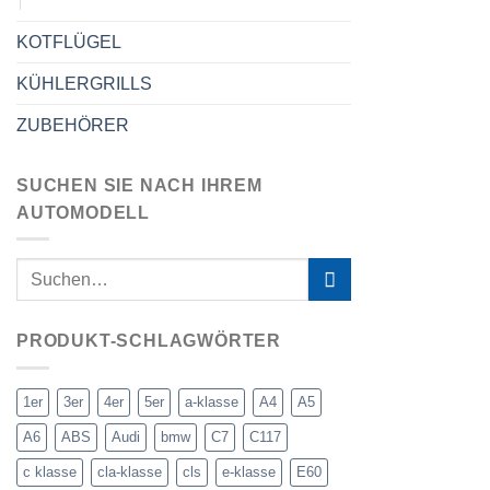
KOTFLÜGEL
KÜHLERGRILLS
ZUBEHÖRER
SUCHEN SIE NACH IHREM
AUTOMODELL
PRODUKT-SCHLAGWÖRTER
1er
3er
4er
5er
a-klasse
A4
A5
A6
ABS
Audi
bmw
C7
C117
c klasse
cla-klasse
cls
e-klasse
E60