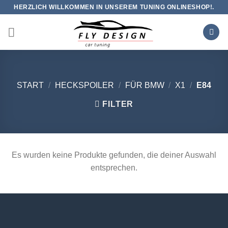
Zum
HERZLICH WILLKOMMEN IN UNSEREM TUNING ONLINESHOP!.
Inhalt
springen
START
/
HECKSPOILER
/
FÜR BMW
/
X1
/
E84
FILTER
Es wurden keine Produkte gefunden, die deiner Auswahl
entsprechen.