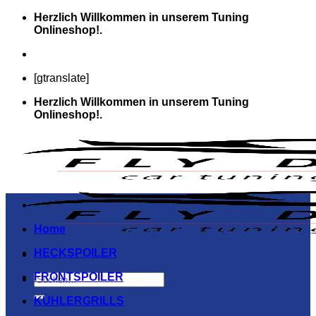
Zum
Herzlich Willkommen in unserem Tuning
Inhalt
Onlineshop!.
springen
[gtranslate]
Herzlich Willkommen in unserem Tuning
Onlineshop!.
Home
HECKSPOILER
FRONTSPOILER
Suchen
nach:
KÜHLERGRILLS