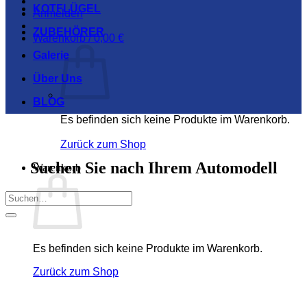
KOTFLÜGEL
Anmelden
ZUBEHÖRER
Warenkorb /
0,00
€
Galerie
Über Uns
BLOG
Es befinden sich keine Produkte im Warenkorb.
Zurück zum Shop
Suchen Sie nach Ihrem Automodell
Warenkorb
Suchen
nach:
Es befinden sich keine Produkte im Warenkorb.
Zurück zum Shop