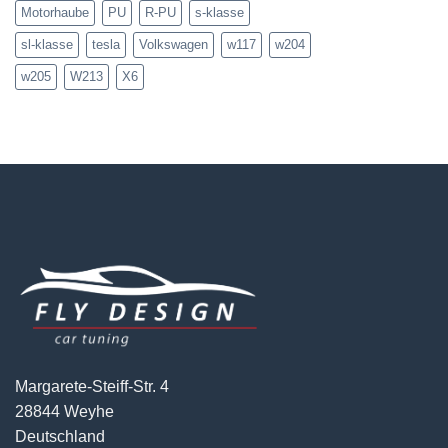
Motorhaube
PU
R-PU
s-klasse
sl-klasse
tesla
Volkswagen
w117
w204
w205
W213
X6
Margarete-Steiff-Str. 4
28844 Weyhe
Deutschland