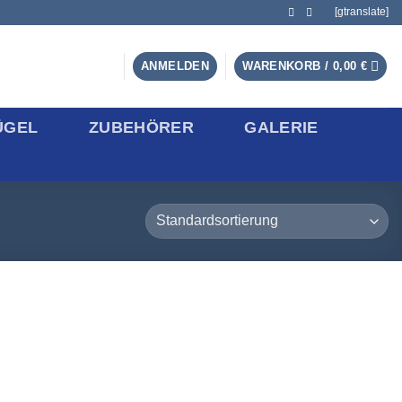
[gtranslate]
ANMELDEN
WARENKORB /
0,00
€
ÜGEL
ZUBEHÖRER
GALERIE