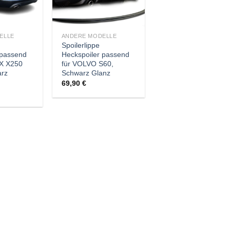
ELLE
ANDERE MODELLE
Spoilerlippe
 passend
Heckspoiler passend
FX X250
für VOLVO S60,
arz
Schwarz Glanz
69,90
€