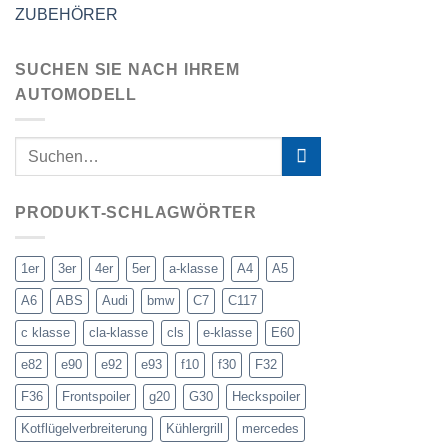
ZUBEHÖRER
SUCHEN SIE NACH IHREM
AUTOMODELL
PRODUKT-SCHLAGWÖRTER
1er
3er
4er
5er
a-klasse
A4
A5
A6
ABS
Audi
bmw
C7
C117
c klasse
cla-klasse
cls
e-klasse
E60
e82
e90
e92
e93
f10
f30
F32
F36
Frontspoiler
g20
G30
Heckspoiler
Kotflügelverbreiterung
Kühlergrill
mercedes