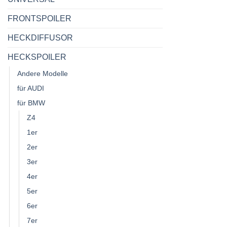
FRONTSPOILER
HECKDIFFUSOR
HECKSPOILER
Andere Modelle
für AUDI
für BMW
Z4
1er
2er
3er
4er
5er
6er
7er