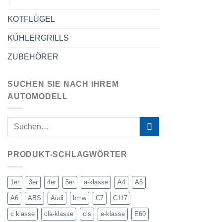
KOTFLÜGEL
KÜHLERGRILLS
ZUBEHÖRER
SUCHEN SIE NACH IHREM
AUTOMODELL
PRODUKT-SCHLAGWÖRTER
1er
3er
4er
5er
a-klasse
A4
A5
A6
ABS
Audi
bmw
C7
C117
c klasse
cla-klasse
cls
e-klasse
E60