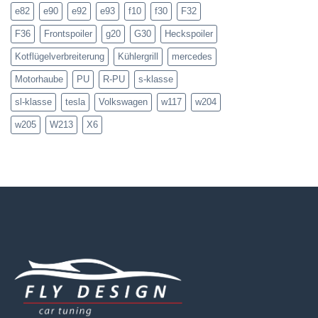
e82
e90
e92
e93
f10
f30
F32
F36
Frontspoiler
g20
G30
Heckspoiler
Kotflügelverbreiterung
Kühlergrill
mercedes
Motorhaube
PU
R-PU
s-klasse
sl-klasse
tesla
Volkswagen
w117
w204
w205
W213
X6