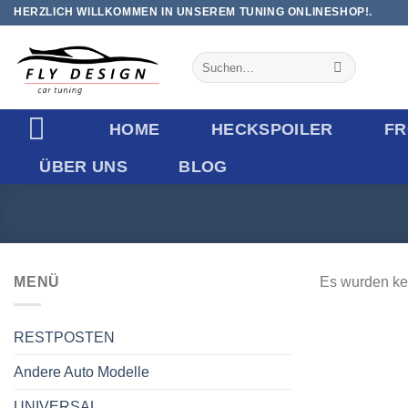
Zum
HERZLICH WILLKOMMEN IN UNSEREM TUNING ONLINESHOP!.
Inhalt
springen
Suchen
nach:
HOME
HECKSPOILER
FR
ÜBER UNS
BLOG
MENÜ
Es wurden ke
RESTPOSTEN
Andere Auto Modelle
UNIVERSAL