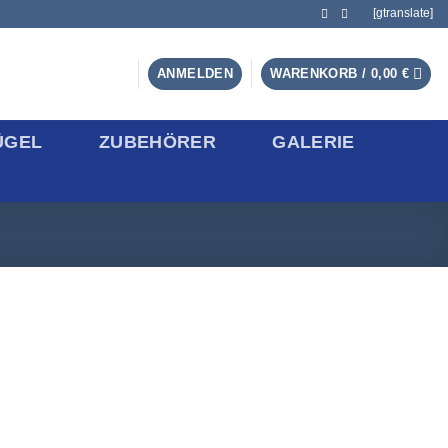
[gtranslate]
ANMELDEN
WARENKORB /
0,00
€
ÜGEL
ZUBEHÖRER
GALERIE