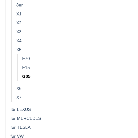
8er
X1
X2
X3
X4
X5
E70
F15
G05
X6
X7
für LEXUS
für MERCEDES
für TESLA
für VW