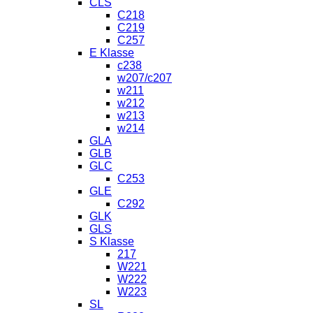
CLS
C218
C219
C257
E Klasse
c238
w207/c207
w211
w212
w213
w214
GLA
GLB
GLC
C253
GLE
C292
GLK
GLS
S Klasse
217
W221
W222
W223
SL