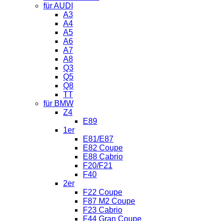
für AUDI
A3
A4
A5
A6
A7
A8
Q3
Q5
Q8
TT
für BMW
Z4
E89
1er
E81/E87
E82 Coupe
E88 Cabrio
F20/F21
F40
2er
F22 Coupe
F87 M2 Coupe
F23 Cabrio
F44 Gran Coupe