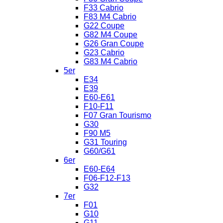
F33 Cabrio
F83 M4 Cabrio
G22 Coupe
G82 M4 Coupe
G26 Gran Coupe
G23 Cabrio
G83 M4 Cabrio
5er
E34
E39
E60-E61
F10-F11
F07 Gran Tourismo
G30
F90 M5
G31 Touring
G60/G61
6er
E60-E64
F06-F12-F13
G32
7er
F01
G10
G11