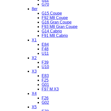
G70
8er
G15 Coupe
F92 M8 Coupe
G16 Gran Coupe
F93 M8 Gran Coupe
G14 Cabrio
F91 M8 Cabrio
X1
E84
F48
U11
X2
F39
U10
X3
E83
F25
G01
F97 M X3
X4
F26
G02
X5