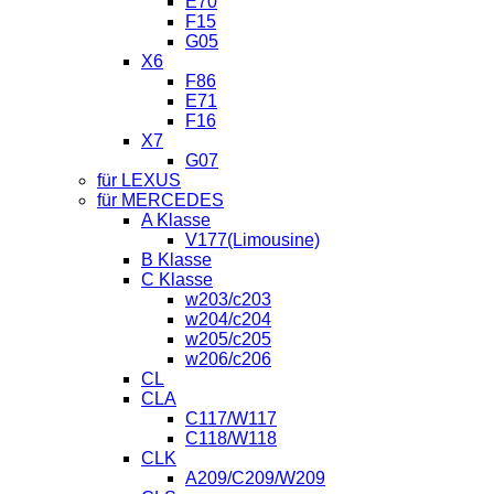
E70
F15
G05
X6
F86
E71
F16
X7
G07
für LEXUS
für MERCEDES
A Klasse
V177(Limousine)
B Klasse
C Klasse
w203/c203
w204/c204
w205/c205
w206/c206
CL
CLA
C117/W117
C118/W118
CLK
A209/C209/W209