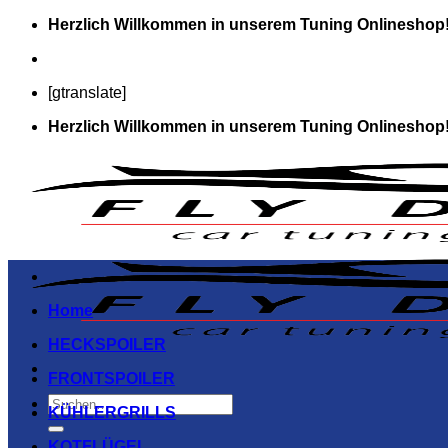
Zum
Herzlich Willkommen in unserem Tuning Onlineshop!
Inhalt
springen
[gtranslate]
Herzlich Willkommen in unserem Tuning Onlineshop!
Home
HECKSPOILER
FRONTSPOILER
Suchen
KÜHLERGRILLS
nach:
KOTFLÜGEL