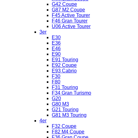
G42 Coupe
G87 M2 Coupe
F45 Active Tourer
F46 Gran Tourer
U06 Active Tourer
3er
E30
E36
E46
E90
E91 Touring
E92 Coupe
E93 Cabrio
F30
F80
F31 Touring
F34 Gran Turismo
G20
G80 M3
G21 Touring
G81 M3 Touring
4er
F32 Coupe
F82 M4 Coupe
F36 Gran Coupe