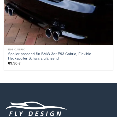
E93 CABRIO
Spoiler passend für BMW 3er E93 Cabrio, Flexible
Heckspoiler Schwarz glänzend
69,90
€