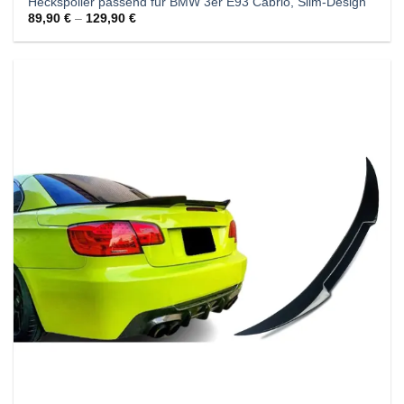
Heckspoiler passend für BMW 3er E93 Cabrio, Slim-Design
89,90
€
–
129,90
€