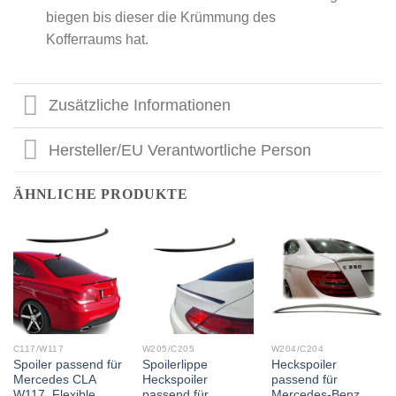
biegen bis dieser die Krümmung des
Kofferraums hat.
Zusätzliche Informationen
Hersteller/EU Verantwortliche Person
ÄHNLICHE PRODUKTE
C117/W117
W205/C205
W204/C204
Spoiler passend für
Spoilerlippe
Heckspoiler
Mercedes CLA
Heckspoiler
passend für
W117, Flexible
passend für
Mercedes-Benz