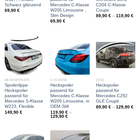
Schwarz glänzend
Mercedes C-Klasse
C204 C-Klasse
W205 Limousine ,
Coupe
69,90
€
Slim Design
89,90
€
–
119,90
€
69,90
€
HECKSPOILER
C KLASSE
C292
Spoilerlippe
Heckspoiler
Heckspoiler
Heckspoiler
passend für
passend für
passend für
Mercedes C-Klasse
Mercedes C292
Mercedes S-Klasse
W205 Limousine, in
GLE Coupé
W223, Flexible
OEM-Still
89,90
€
–
129,90
€
149,90
€
119,90
€
–
129,90
€