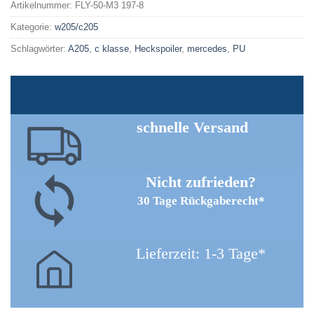
Artikelnummer:
FLY-50-M3 197-8
Kategorie:
w205/c205
Schlagwörter:
A205
,
c klasse
,
Heckspoiler
,
mercedes
,
PU
schnelle Versand
Nicht zufrieden?
30 Tage Rückgaberecht*
Lieferzeit: 1-3 Tage*