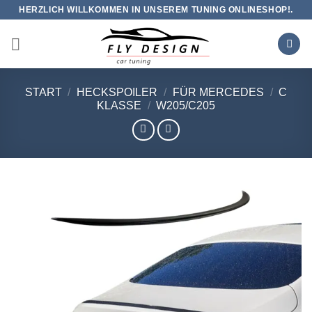
Zum
HERZLICH WILLKOMMEN IN UNSEREM TUNING ONLINESHOP!.
Inhalt
springen
START
/
HECKSPOILER
/
FÜR MERCEDES
/
C
KLASSE
/
W205/C205