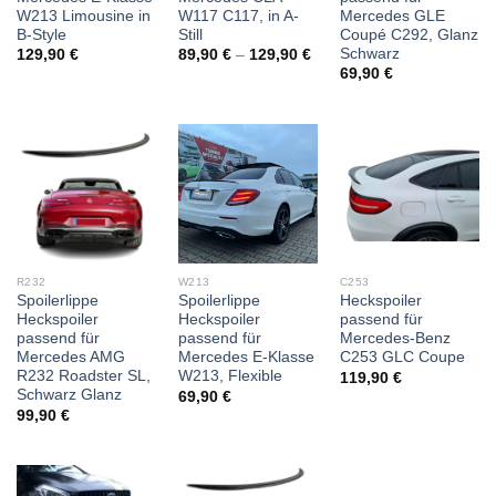
W213 Limousine in
W117 C117, in A-
Mercedes GLE
B-Style
Still
Coupé C292, Glanz
Schwarz
129,90
€
89,90
€
–
129,90
€
69,90
€
R232
W213
C253
Spoilerlippe
Spoilerlippe
Heckspoiler
Heckspoiler
Heckspoiler
passend für
passend für
passend für
Mercedes-Benz
Mercedes AMG
Mercedes E-Klasse
C253 GLC Coupe
R232 Roadster SL,
W213, Flexible
119,90
€
Schwarz Glanz
69,90
€
99,90
€