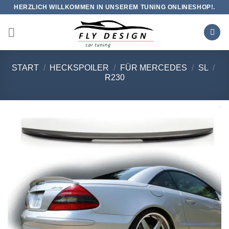
Zum
HERZLICH WILLKOMMEN IN UNSEREM TUNING ONLINESHOP!.
Inhalt
springen
START
/
HECKSPOILER
/
FÜR MERCEDES
/
SL
/
R230