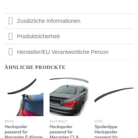
Zusätzliche Informationen
Produktsicherheit
Hersteller/EU Verantwortliche Person
ÄHNLICHE PRODUKTE
W213
C117/W117
C292
Heckspoiler
Heckspoiler
Spoilerlippe
passend für
passend für
Heckspoiler
Mercedes E-Klasse
Mercedes CLA
passend für