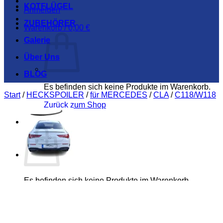
KOTFLÜGEL
Anmelden
ZUBEHÖRER
Warenkorb /
0,00
€
Galerie
Über Uns
BLOG
Es befinden sich keine Produkte im Warenkorb.
Start
/
HECKSPOILER
/
für MERCEDES
/
CLA
/
C118/W118
Zurück zum Shop
Warenkorb
Es befinden sich keine Produkte im Warenkorb.
Zurück zum Shop