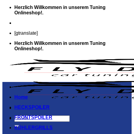
Zum
Herzlich Willkommen in unserem Tuning
Inhalt
Onlineshop!.
springen
[gtranslate]
Herzlich Willkommen in unserem Tuning
Onlineshop!.
Home
HECKSPOILER
FRONTSPOILER
Suchen
nach:
KÜHLERGRILLS