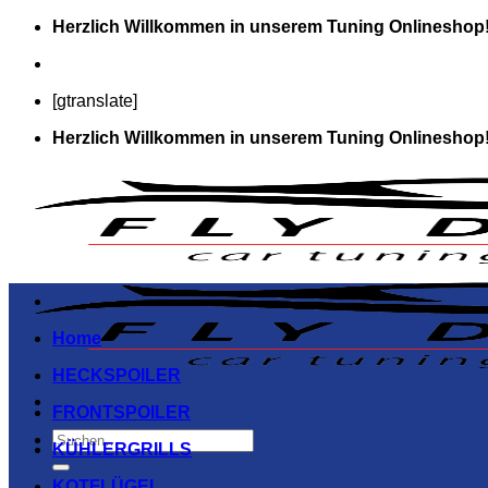
Zum
Herzlich Willkommen in unserem Tuning Onlineshop!
Inhalt
springen
[gtranslate]
Herzlich Willkommen in unserem Tuning Onlineshop!
Home
HECKSPOILER
FRONTSPOILER
Suchen
KÜHLERGRILLS
nach:
KOTFLÜGEL