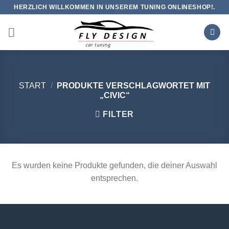
Zum
HERZLICH WILLKOMMEN IN UNSEREM TUNING ONLINESHOP!.
Inhalt
springen
START
/
PRODUKTE VERSCHLAGWORTET MIT
„CIVIC“
FILTER
Es wurden keine Produkte gefunden, die deiner Auswahl
entsprechen.