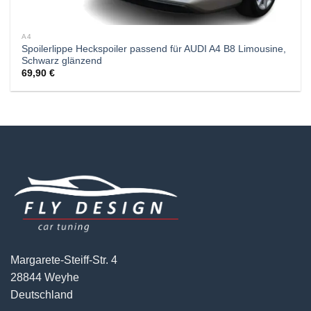
A4
Spoilerlippe Heckspoiler passend für AUDI A4 B8 Limousine,
Schwarz glänzend
69,90
€
Margarete-Steiff-Str. 4
28844 Weyhe
Deutschland